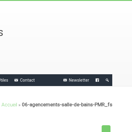
s
tiles
Contact
Newsletter
Accueil
»
06-agencements-salle-de-bains-PMR_fs