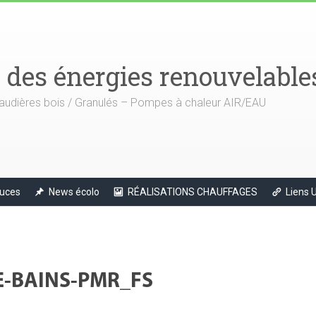
e des énergies renouvelable
audières bois / Granulés – Pompes à chaleur AIR/EAU
uces
News écolo
RÉALISATIONS CHAUFFAGES
Liens U
E-BAINS-PMR_FS